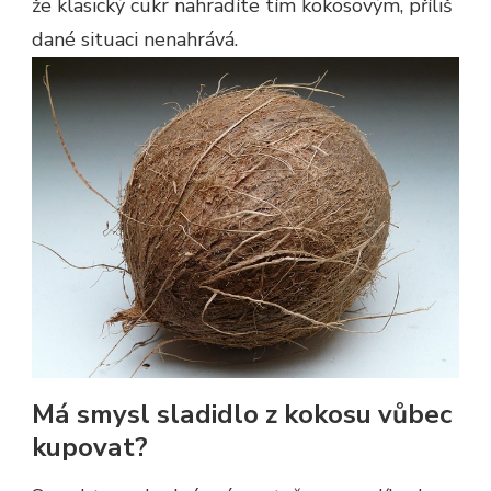
že klasický cukr nahradíte tím kokosovým, příliš
dané situaci nenahrává.
Má smysl sladidlo z kokosu vůbec
kupovat?