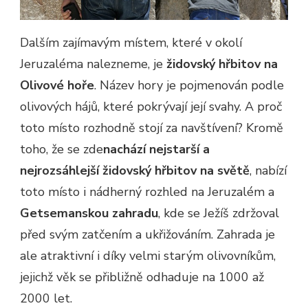
Dalším zajímavým místem, které v okolí
Jeruzaléma nalezneme, je
židovský hřbitov na
Olivové hoře
. Název hory je pojmenován podle
olivových hájů, které pokrývají její svahy. A proč
toto místo rozhodně stojí za navštívení? Kromě
toho, že se zde
nachází nejstarší a
nejrozsáhlejší židovský hřbitov na světě
, nabízí
toto místo i nádherný rozhled na Jeruzalém a
Getsemanskou zahradu
, kde se Ježíš zdržoval
před svým zatčením a ukřižováním. Zahrada je
ale atraktivní i díky velmi starým olivovníkům,
jejichž věk se přibližně odhaduje na 1000 až
2000 let.