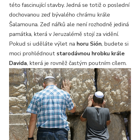
této fascinující stavby. Jedná se totiž o poslední
dochovanou zeď bývalého chrámu krále
Šalamouna. Zeď nářků ale není rozhodně jediná
památka, která v Jeruzalémě stojí za vidění.
Pokud si uděláte výlet na
horu Sión
, budete si
moci prohlédnout
starodávnou hrobku krále
Davida
, která je rovněž častým poutním cílem.