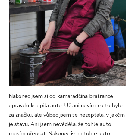
Nakonec jsem si od kamarádčina bratrance
opravdu koupila auto. Už ani nevím, co to bylo
za značku, ale vůbec jsem se nezeptala, v jakém
je stavu.
Ani jsem nevěděla, že tohle auto
musím přepsat. Nakonec jsem tohle auto