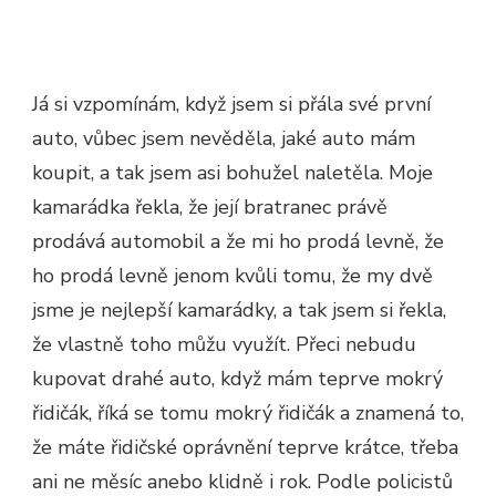
Já si vzpomínám, když jsem si přála své první
auto, vůbec jsem nevěděla, jaké auto mám
koupit, a tak jsem asi bohužel naletěla. Moje
kamarádka řekla, že její bratranec právě
prodává automobil a že mi ho prodá levně, že
ho prodá levně jenom kvůli tomu, že my dvě
jsme je nejlepší kamarádky, a tak jsem si řekla,
že vlastně toho můžu využít. Přeci nebudu
kupovat drahé auto, když mám teprve mokrý
řidičák, říká se tomu mokrý řidičák a znamená to,
že máte řidičské oprávnění teprve krátce, třeba
ani ne měsíc anebo klidně i rok. Podle policistů