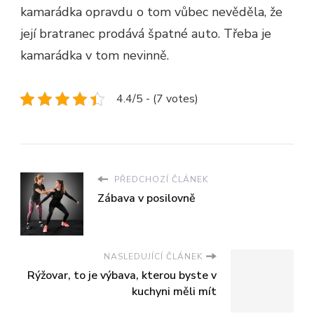
kamarádka opravdu o tom vůbec nevěděla, že
její bratranec prodává špatné auto. Třeba je
kamarádka v tom nevinně.
4.4/5 - (7 votes)
PŘEDCHOZÍ ČLÁNEK
Zábava v posilovně
NASLEDUJÍCÍ ČLÁNEK
Rýžovar, to je výbava, kterou byste v
kuchyni měli mít