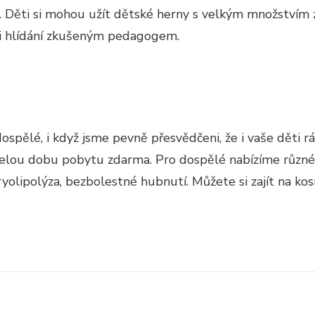
. Děti si mohou užít dětské herny s velkým množstvím z
m i hlídání zkušeným pedagogem.
pělé, i když jsme pevně přesvědčeni, že i vaše děti rá
o celou dobu pobytu zdarma. Pro dospělé nabízíme různé
kryolipolýza, bezbolestné hubnutí. Můžete si zajít na k