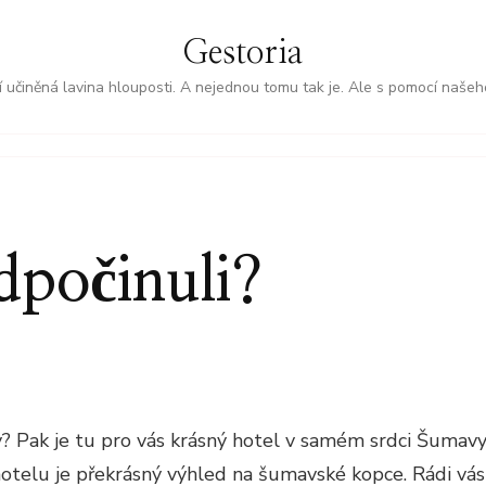
Gestoria
í učiněná lavina hlouposti. A nejednou tomu tak je. Ale s pomocí našeh
odpočinuli?
íly? Pak je tu pro vás krásný hotel v samém srdci Šuma
 hotelu je překrásný výhled na šumavské kopce. Rádi vás 