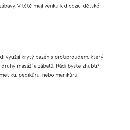
ábavy. V létě mají venku k dipozici dětské
di využijí krytý bazén s protiproudem, který
 druhy masáží a zábalů. Rádi byste zhubli?
osmetiku, pedikůru, nebo manikůru.