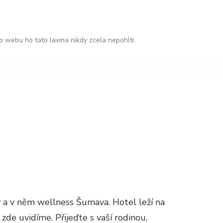
o webu ho tato lavina nikdy zcela nepohltí.
vy a v něm
wellness Šumava
. Hotel leží na
zde uvidíme. Přijeďte s vaší rodinou,