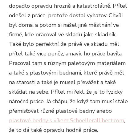
dopadlo opravdu hrozně a katastrofálně. Přítel
odešel z práce, protože dostal vyhazov. Chvíli
byl doma, a potom si našel jiné městnání ve
firmě, kde pracoval ve skladu jako skladník.
Také bylo perfektní, že právě ve skladu měl
přítel také více peněz, a navíc ho práce bavila.
Pracoval tam s různým paletovým materiálem
a také s plastovými bednami, které právě měl
na starosti a také je musel převážet a také
skládat na sebe. Přítel mi řekl, že je to fyzicky
náročná práce. Já chápu, že když tam musí stále
přemisťovat různé plastové bedny anebo
plastové bedny s víkem Schoellerallibert.com
,
že to dá také opravdu hodně práce.