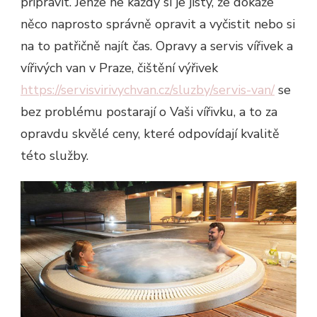
připravit. Jenže ne každý si je jistý, že dokáže
něco naprosto správně opravit a vyčistit nebo si
na to patřičně najít čas. Opravy a servis vířivek a
vířivých van v Praze, čištění výřivek
https://servisvirivychvan.cz/sluzby/servis-van/
se
bez problému postarají o Vaši vířivku, a to za
opravdu skvělé ceny, které odpovídají kvalitě
této služby.