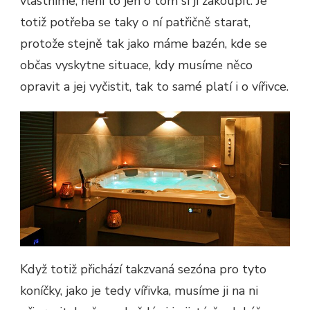
vlastníme, není to jen o tom si jí zakoupit. Je
totiž potřeba se taky o ní patřičně starat,
protože stejně tak jako máme bazén, kde se
občas vyskytne situace, kdy musíme něco
opravit a jej vyčistit, tak to samé platí i o vířivce.
Když totiž přichází takzvaná sezóna pro tyto
koníčky, jako je tedy vířivka, musíme ji na ni